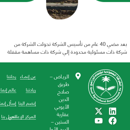
بعد مضي 40 عام من تأسيس الشركة تحولت الشركة من
ت مسئولية محدودة إلي شركة ذات مساهمة مقفلة
الريـاض –
عن إنمــاء
رحلتنا
طريق
ريادتنا
عالم إنماء
صلاح
الدين
إنضم الينا
إسأل إنماء
الأيوبي
عقارية
المركز الإعلامي
اتصل بنا
الستين –
البرج الأول